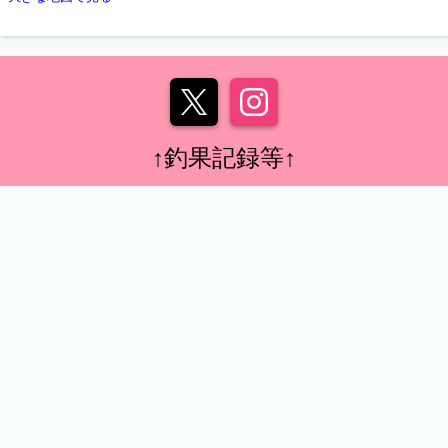
↑釣果記録等↑