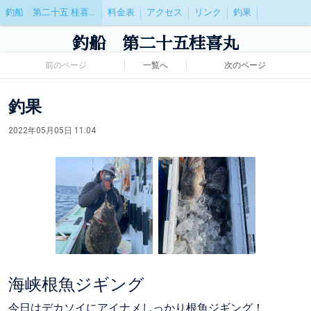
釣船 第二十五 桂喜丸(けいきまる)
料金表
アクセス
リンク
釣果
釣船 第二十五桂喜丸
前のページ
一覧へ
次のページ
釣果
2022年05月05日 11:04
海峡根魚ジギング
今日はデカソイにアイナメしっかり根魚ジギング！